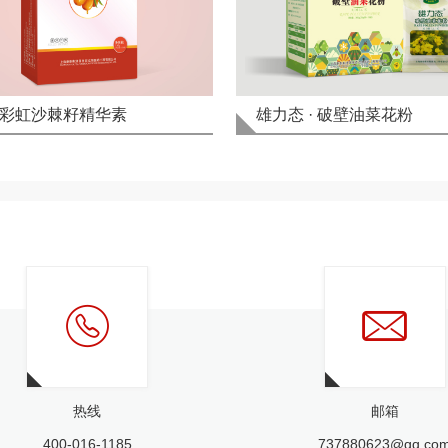
彩虹沙棘籽精华素
雄力态 · 破壁油菜花粉
热线
邮箱
400-016-1185
737880623@qq.co