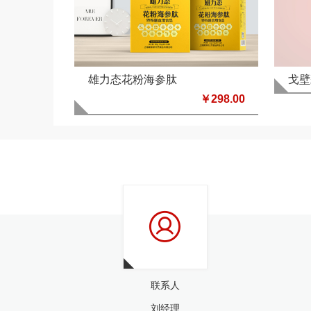
雄力态花粉海参肽
戈壁
￥298.00
联系人
刘经理