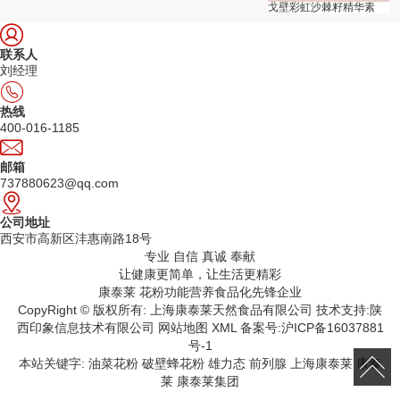
戈壁彩虹沙棘籽精华素
联系人
刘经理
热线
400-016-1185
邮箱
737880623@qq.com
公司地址
西安市高新区沣惠南路18号
专业 自信 真诚 奉献
让健康更简单，让生活更精彩
康泰莱 花粉功能营养食品化先锋企业
CopyRight © 版权所有:
上海康泰莱天然食品有限公司
技术支持:
陕
西印象信息技术有限公司
网站地图
XML
备案号:
沪ICP备16037881
号-1
本站关键字:
油菜花粉
破壁蜂花粉
雄力态
前列腺
上海康泰莱
康泰
莱
康泰莱集团