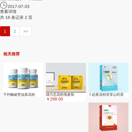
2017-07-03
查看详情
共 18 条记录 2 页
1
2
>>
相关推荐
千列畅破壁油菜花粉
雄力态花粉海参肽
卜起夜花粉茯苓山药茶
￥298.00