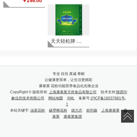
￥298.00
天天轻松牌·人参蛹虫草茶花花粉
专业 自信 真诚 奉献
让健康更简单，让生活更精彩
康泰莱 花粉功能营养食品化先锋企业
CopyRight © 版权所有:
上海康泰莱天然食品有限公司
技术支持:
陕西印
象信息技术有限公司
网站地图
XML
备案号:
沪ICP备16037881号-
1
本站关键字:
油菜花粉
破壁蜂花粉
雄力态
前列腺
上海康泰莱
康
泰莱
康泰莱集团